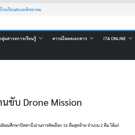
ี่โรงเรียนสะนอพิทยาคม
ดทำหนังสือเล่มเล็ก
นเป็นกรณีพิเศษ (น้ำท่วม)
แนะนำงาน สร้างรากฐานการมีงานทำอย่างยั่งยืน
ร์วิทยาศาสตร์
ลุ่มสาระการเรียนรู้
ดาวน์โหลดเอกสาร
ITA ONLINE
คนขับ Drone Mission
ัธยมศึกษาปัตตานี ผ่านการคัดเลือก 16 ทีมสุดท้าย จำนวน 2 ทีม ได้แก่