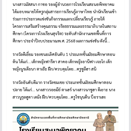
นางสาวมัสสนา กาซอ รองผู้อำนวยการโรงเรียนสะนอพิทยาคม
ได้มอบหมายให้ครูกลุ่มสาระการเรียนรู้ภาษาไทย นำนักเรียนเข้า
ร่วมการประกวดแข่งขันกิจกรรมแลกเปลี่ยนเรียนรู้ ภายใต้
โครงการเสริมสร้างคุณธรรม จริยธธรรมและธรรมาภิบาลในสถาน
ศึกษา (โครงการโรงเรียนสุจริต) ระดับสำนักงานเขตพื้นที่การ
ศึกษา ประจำปีงบประมาณพ.ศ. 2568 ผลการแข่งขัน ดังนี้…
รางวัลดีเยี่ยม รองชนะเลิศอันดับ 1 ประเภทชั้นมัธยมศึกษาตอน
ต้น ได้แก่… เด็กหญิงฟารีดา สาคอ เด็กหญิงอานีฟา เจะโก เด็ก
หญิงนูรเดียนา ตาเย๊ะ ฝึก/ควบคุมโดย…ครูซูลีฮา สนิ
รางวัลอันดับดีมาก รางวัลชมเชย ประเภทชั้นมัธยมศึกษาตอน
ปลาย ได้แก่… นางสาวรอยมีย์ ตาเฮร์ นางสาวนาซูฮา ดีเยาะ นาง
สาวนูรุลฮูดา เดมิง ฝึก/ควบคุมโดย…ครูไซนุนดีน บือราเฮง