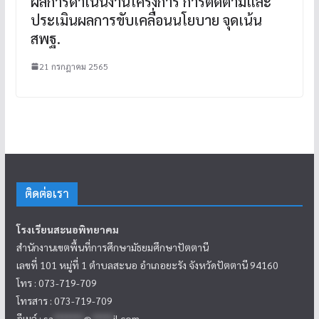
ผลการดำเนินงานโครงการ การติดตามและ
ประเมินผลการขับเคลื่อนนโยบาย จุดเน้น
สพฐ.
21 กรกฎาคม 2565
ติดต่อเรา
โรงเรียนสะนอพิทยาคม
สำนักงานเขตพื้นที่การศึกษามัธยมศึกษาปัตตานี
เลขที่ 101 หมู่ที่ 1 ตำบลสะนอ อำเภอยะรัง จังหวัดปัตตานี 94160
โทร : 073-719-709
โทรสาร : 073-719-709
อีเมล์ :
sa
*******
@
*****
il.com